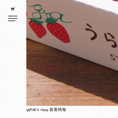
h
n
a
t
'
s
e
新着情報
W
w